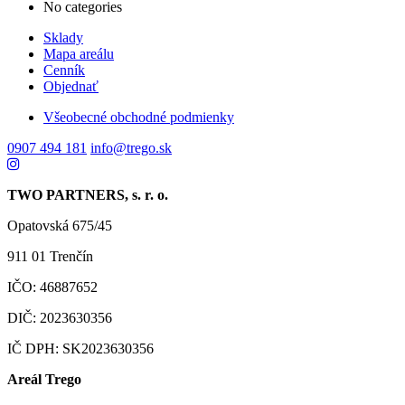
No categories
Sklady
Mapa areálu
Cenník
Objednať
Všeobecné obchodné podmienky
0907 494 181
info@trego.sk
TWO PARTNERS, s. r. o.
Opatovská 675/45
911 01 Trenčín
IČO: 46887652
DIČ: 2023630356
IČ DPH: SK2023630356
Areál Trego