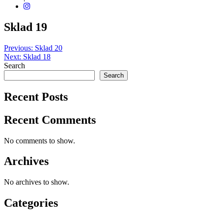
Sklad 19
Post
Previous:
Sklad 20
Next:
Sklad 18
navigation
Search
Search
Recent Posts
Recent Comments
No comments to show.
Archives
No archives to show.
Categories