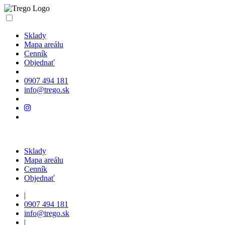
Sklady
Mapa areálu
Cenník
Objednať
0907 494 181
info@trego.sk
Sklady
Mapa areálu
Cenník
Objednať
|
0907 494 181
info@trego.sk
|